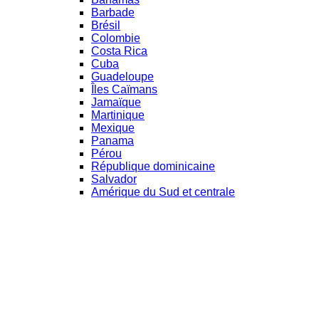
Barbade
Brésil
Colombie
Costa Rica
Cuba
Guadeloupe
Îles Caïmans
Jamaïque
Martinique
Mexique
Panama
Pérou
République dominicaine
Salvador
Amérique du Sud et centrale