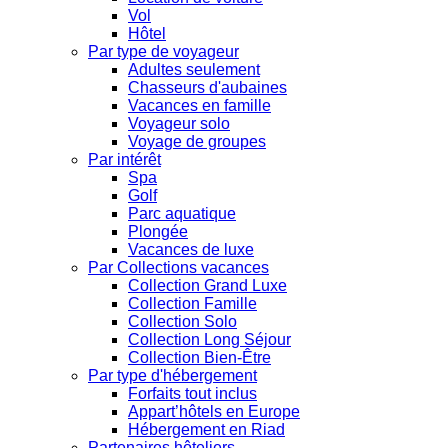
Vol
Hôtel
Par type de voyageur
Adultes seulement
Chasseurs d'aubaines
Vacances en famille
Voyageur solo
Voyage de groupes
Par intérêt
Spa
Golf
Parc aquatique
Plongée
Vacances de luxe
Par Collections vacances
Collection Grand Luxe
Collection Famille
Collection Solo
Collection Long Séjour
Collection Bien-Être
Par type d'hébergement
Forfaits tout inclus
Appart’hôtels en Europe
Hébergement en Riad
Partenaires hôteliers