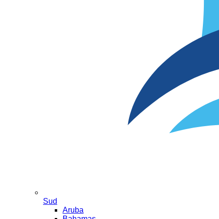
Sud
Aruba
Bahamas