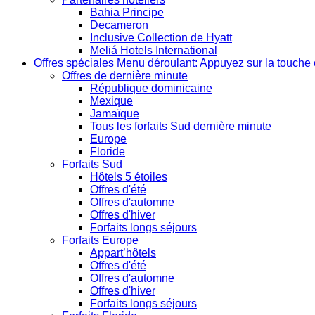
Bahia Principe
Decameron
Inclusive Collection de Hyatt
Meliá Hotels International
Offres spéciales
Menu déroulant: Appuyez sur la touche 
Offres de dernière minute
République dominicaine
Mexique
Jamaïque
Tous les forfaits Sud dernière minute
Europe
Floride
Forfaits Sud
Hôtels 5 étoiles
Offres d'été
Offres d'automne
Offres d'hiver
Forfaits longs séjours
Forfaits Europe
Appart’hôtels
Offres d'été
Offres d'automne
Offres d'hiver
Forfaits longs séjours