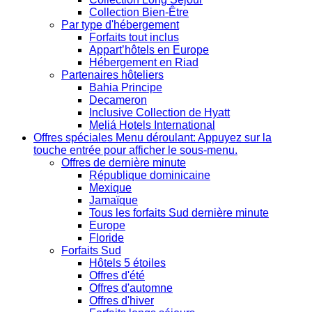
Collection Bien-Être
Par type d'hébergement
Forfaits tout inclus
Appart’hôtels en Europe
Hébergement en Riad
Partenaires hôteliers
Bahia Principe
Decameron
Inclusive Collection de Hyatt
Meliá Hotels International
Offres spéciales
Menu déroulant: Appuyez sur la
touche entrée pour afficher le sous-menu.
Offres de dernière minute
République dominicaine
Mexique
Jamaïque
Tous les forfaits Sud dernière minute
Europe
Floride
Forfaits Sud
Hôtels 5 étoiles
Offres d'été
Offres d'automne
Offres d'hiver