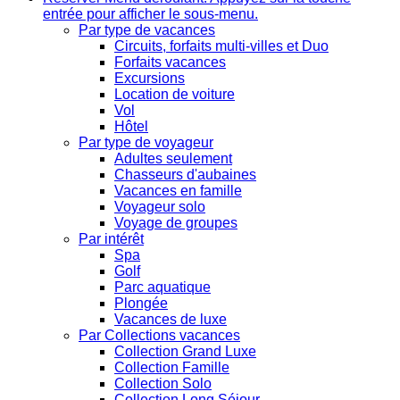
entrée pour afficher le sous-menu.
Par type de vacances
Circuits, forfaits multi-villes et Duo
Forfaits vacances
Excursions
Location de voiture
Vol
Hôtel
Par type de voyageur
Adultes seulement
Chasseurs d'aubaines
Vacances en famille
Voyageur solo
Voyage de groupes
Par intérêt
Spa
Golf
Parc aquatique
Plongée
Vacances de luxe
Par Collections vacances
Collection Grand Luxe
Collection Famille
Collection Solo
Collection Long Séjour