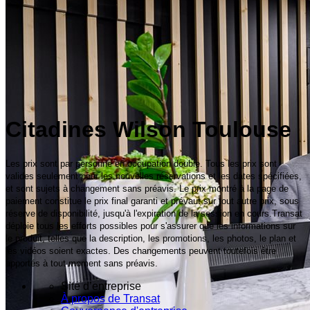
Citadines Wilson Toulouse
Les prix sont par personne en occupation double. Tous les prix sont
valides seulement pour les nouvelles réservations et les dates spécifiées,
et sont sujets à changement sans préavis. Le prix montré à la page de
paiement constitue le prix final garanti et prévaut sur tout autre prix, sous
réserve de disponibilité, jusqu'à l'expiration de la session en cours.Transat
déploie tous les efforts possibles pour s'assurer que les informations sur
le produit, telles que la description, les promotions, les photos, le plan et
les vidéos soient exactes. Des changements peuvent toutefois être
apportés à tout moment sans préavis.
Site d’entreprise
À propos de Transat