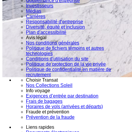
Gouvernance d'entreprise
Investisseurs
Médias
Carrières
Responsabilité d'entreprise
Diversité, équité et inclusion
Plan d'accessibilité
Avis légal
Nos conditions générales
Politique de fichiers témoins et autres
technologies
Conditions d'utilisation du site
Politique de protection de la vie privée
Politique de confidentialité en matière de
recrutement
Choisir Transat
Nos Collections Soleil
Info voyage
Exigences d’entrée par destination
Frais de bagages
Horaires de vols (arrivées et départs)
Fraude et prévention
Prévention de la fraude
Liens rapides