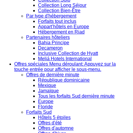
Collection Long Séjour
Collection Bien-Être
Par type d'hébergement
Forfaits tout inclus
Appart’hôtels en Europe
Hébergement en Riad
Partenaires hôteliers
Bahia Principe
Decameron
Inclusive Collection de Hyatt
Meliá Hotels International
Offres spéciales
Menu déroulant: Appuyez sur la
touche entrée pour afficher le sous-menu.
Offres de dernière minute
République dominicaine
Mexique
Jamaïque
Tous les forfaits Sud dernière minute
Europe
Floride
Forfaits Sud
Hôtels 5 étoiles
Offres d'été
Offres d'automne