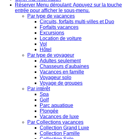
Réserver
Menu déroulant: Appuyez sur la touche
entrée pour afficher le sous-menu.
Par type de vacances
Circuits, forfaits multi-villes et Duo
Forfaits vacances
Excursions
Location de voiture
Vol
Hôtel
Par type de voyageur
Adultes seulement
Chasseurs d'aubaines
Vacances en famille
Voyageur solo
Voyage de groupes
Par intérêt
Spa
Golf
Parc aquatique
Plongée
Vacances de luxe
Par Collections vacances
Collection Grand Luxe
Collection Famille
Collection Solo