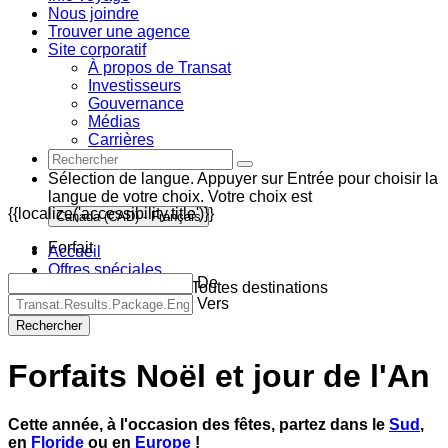
Nous joindre
Trouver une agence
Site corporatif
À propos de Transat
Investisseurs
Gouvernance
Médias
Carrières
Sélection de langue. Appuyer sur Entrée pour choisir la
langue de votre choix. Votre choix est
{{localize('accessibility.title')}}
Canada (CAD) - Français
Forfait
Accueil
Offres spéciales
De
Vacances de Noël - Toutes destinations
Vers
Rechercher
Forfaits Noël et jour de l'An
Cette année, à l'occasion des fêtes, partez dans le
Sud
,
en
Floride
ou en
Europe
!