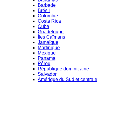
Barbade
Brésil
Colombie
Costa Rica
Cuba
Guadeloupe
Îles Caïmans
Jamaïque
Martinique
Mexique
Panama
Pérou
République dominicaine
Salvador
Amérique du Sud et centrale