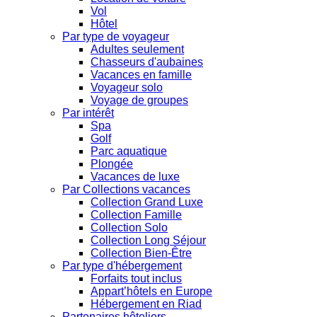
Vol
Hôtel
Par type de voyageur
Adultes seulement
Chasseurs d'aubaines
Vacances en famille
Voyageur solo
Voyage de groupes
Par intérêt
Spa
Golf
Parc aquatique
Plongée
Vacances de luxe
Par Collections vacances
Collection Grand Luxe
Collection Famille
Collection Solo
Collection Long Séjour
Collection Bien-Être
Par type d'hébergement
Forfaits tout inclus
Appart’hôtels en Europe
Hébergement en Riad
Partenaires hôteliers