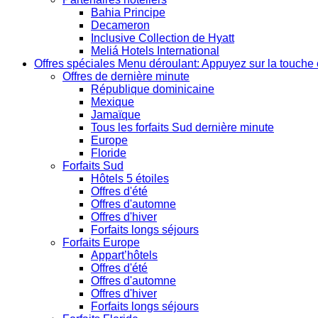
Bahia Principe
Decameron
Inclusive Collection de Hyatt
Meliá Hotels International
Offres spéciales
Menu déroulant: Appuyez sur la touche 
Offres de dernière minute
République dominicaine
Mexique
Jamaïque
Tous les forfaits Sud dernière minute
Europe
Floride
Forfaits Sud
Hôtels 5 étoiles
Offres d'été
Offres d'automne
Offres d'hiver
Forfaits longs séjours
Forfaits Europe
Appart’hôtels
Offres d'été
Offres d'automne
Offres d'hiver
Forfaits longs séjours