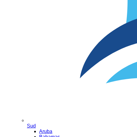
Sud
Aruba
Bahamas