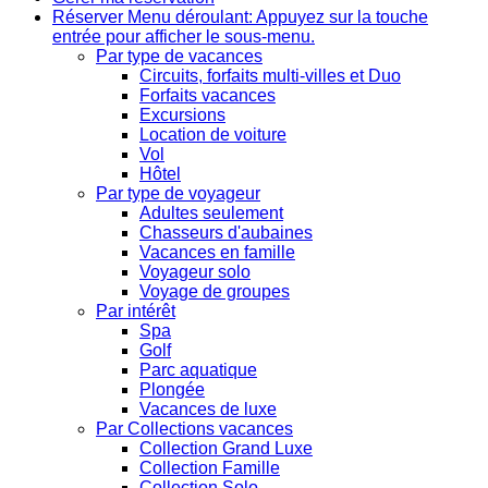
Réserver
Menu déroulant: Appuyez sur la touche
entrée pour afficher le sous-menu.
Par type de vacances
Circuits, forfaits multi-villes et Duo
Forfaits vacances
Excursions
Location de voiture
Vol
Hôtel
Par type de voyageur
Adultes seulement
Chasseurs d'aubaines
Vacances en famille
Voyageur solo
Voyage de groupes
Par intérêt
Spa
Golf
Parc aquatique
Plongée
Vacances de luxe
Par Collections vacances
Collection Grand Luxe
Collection Famille
Collection Solo