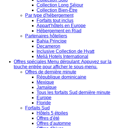
Collection Long Séjour
Collection Bien-Être
Par type d'hébergement
Forfaits tout inclus
Appart’hôtels en Europe
Hébergement en Riad
Partenaires hôteliers
Bahia Principe
Decameron
Inclusive Collection de Hyatt
Meliá Hotels International
Offres spéciales
Menu déroulant: Appuyez sur la
touche entrée pour afficher le sous-menu.
Offres de dernière minute
République dominicaine
Mexique
Jamaïque
Tous les forfaits Sud dernière minute
Europe
Floride
Forfaits Sud
Hôtels 5 étoiles
Offres d'été
Offres d'automne