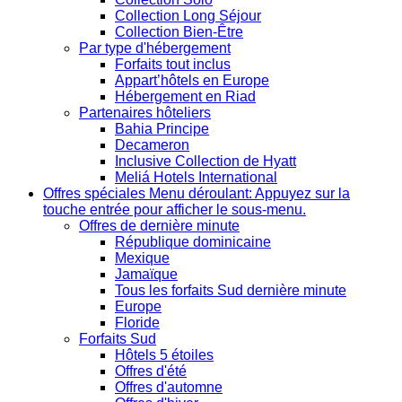
Collection Long Séjour
Collection Bien-Être
Par type d'hébergement
Forfaits tout inclus
Appart’hôtels en Europe
Hébergement en Riad
Partenaires hôteliers
Bahia Principe
Decameron
Inclusive Collection de Hyatt
Meliá Hotels International
Offres spéciales
Menu déroulant: Appuyez sur la
touche entrée pour afficher le sous-menu.
Offres de dernière minute
République dominicaine
Mexique
Jamaïque
Tous les forfaits Sud dernière minute
Europe
Floride
Forfaits Sud
Hôtels 5 étoiles
Offres d'été
Offres d'automne