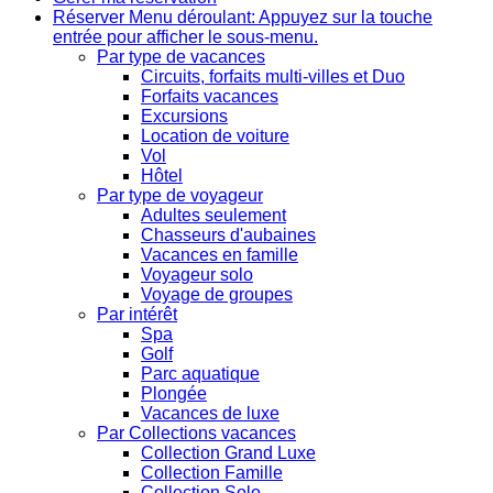
Réserver
Menu déroulant: Appuyez sur la touche
entrée pour afficher le sous-menu.
Par type de vacances
Circuits, forfaits multi-villes et Duo
Forfaits vacances
Excursions
Location de voiture
Vol
Hôtel
Par type de voyageur
Adultes seulement
Chasseurs d'aubaines
Vacances en famille
Voyageur solo
Voyage de groupes
Par intérêt
Spa
Golf
Parc aquatique
Plongée
Vacances de luxe
Par Collections vacances
Collection Grand Luxe
Collection Famille
Collection Solo